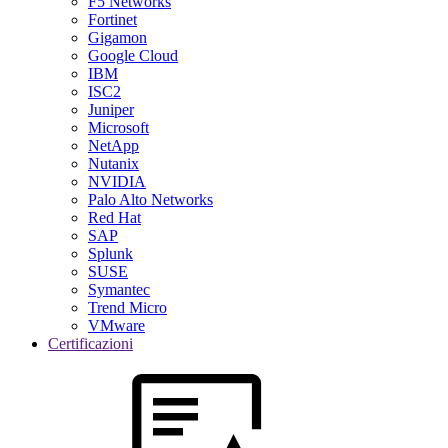
F5 Networks
Fortinet
Gigamon
Google Cloud
IBM
ISC2
Juniper
Microsoft
NetApp
Nutanix
NVIDIA
Palo Alto Networks
Red Hat
SAP
Splunk
SUSE
Symantec
Trend Micro
VMware
Certificazioni