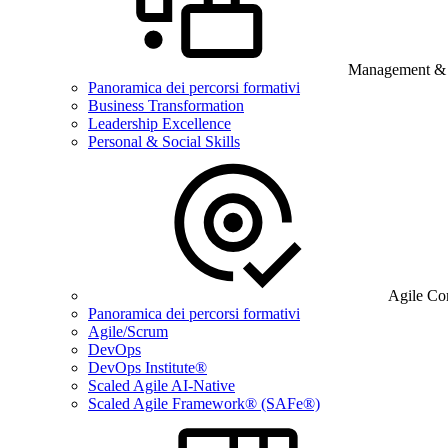
Management & B
Panoramica dei percorsi formativi
Business Transformation
Leadership Excellence
Personal & Social Skills
Agile Co
Panoramica dei percorsi formativi
Agile/Scrum
DevOps
DevOps Institute®
Scaled Agile AI-Native
Scaled Agile Framework® (SAFe®)