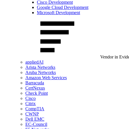
Cisco Development
Google Cloud Development
Microsoft Development
Vendor in Evid
appliedAI
Arista Networks
Aruba Networks
Amazon Web Services
Barracuda
CertNexus
Check Point
Cisco
Citrix
CompTIA
CWNP
Dell EMC
EC-Council