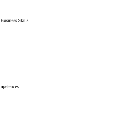
usiness Skills
mpetences