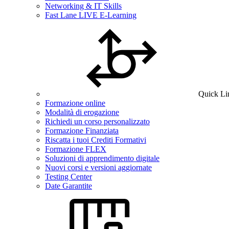
Networking & IT Skills
Fast Lane LIVE E-Learning
Quick Li
Formazione online
Modalità di erogazione
Richiedi un corso personalizzato
Formazione Finanziata
Riscatta i tuoi Crediti Formativi
Formazione FLEX
Soluzioni di apprendimento digitale
Nuovi corsi e versioni aggiornate
Testing Center
Date Garantite