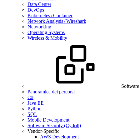
Data Center
DevOps
Kubernetes / Container
Network Analysis / Wireshark
Networking
Operating Systems
Wireless & Mobility
Software
Panoramica dei percorsi
C#
Java EE
Python
SQL
Mobile Development
Software Security (Cydrill)
Vendor-Specific
AWS Development