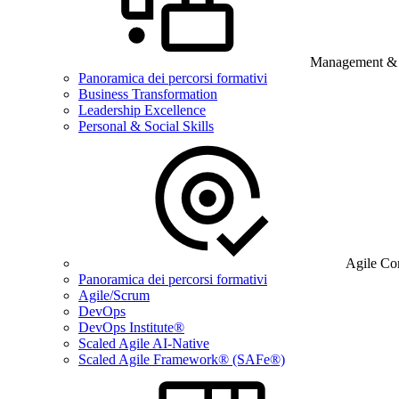
Management & B
Panoramica dei percorsi formativi
Business Transformation
Leadership Excellence
Personal & Social Skills
Agile Co
Panoramica dei percorsi formativi
Agile/Scrum
DevOps
DevOps Institute®
Scaled Agile AI-Native
Scaled Agile Framework® (SAFe®)