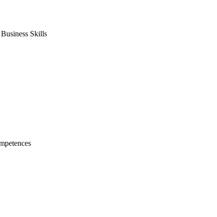
usiness Skills
mpetences