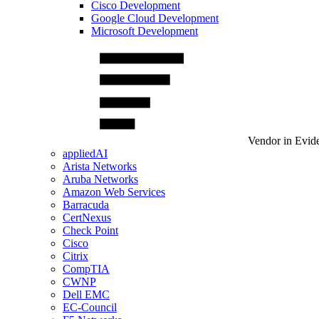
Cisco Development
Google Cloud Development
Microsoft Development
Vendor in Evid
appliedAI
Arista Networks
Aruba Networks
Amazon Web Services
Barracuda
CertNexus
Check Point
Cisco
Citrix
CompTIA
CWNP
Dell EMC
EC-Council