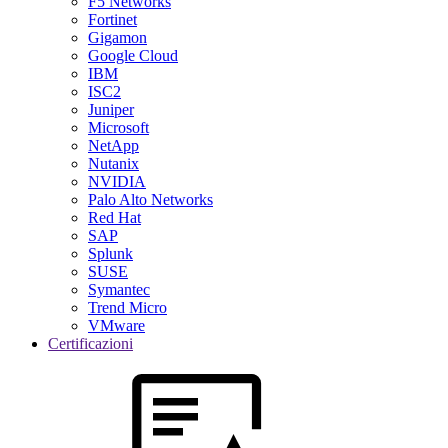
F5 Networks
Fortinet
Gigamon
Google Cloud
IBM
ISC2
Juniper
Microsoft
NetApp
Nutanix
NVIDIA
Palo Alto Networks
Red Hat
SAP
Splunk
SUSE
Symantec
Trend Micro
VMware
Certificazioni