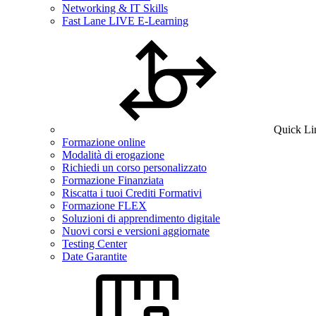
Networking & IT Skills
Fast Lane LIVE E-Learning
Quick Li
Formazione online
Modalità di erogazione
Richiedi un corso personalizzato
Formazione Finanziata
Riscatta i tuoi Crediti Formativi
Formazione FLEX
Soluzioni di apprendimento digitale
Nuovi corsi e versioni aggiornate
Testing Center
Date Garantite