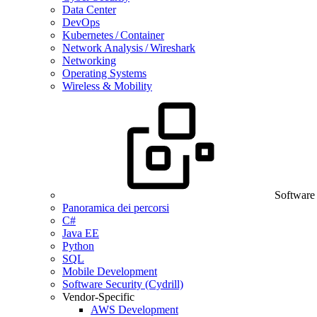
Data Center
DevOps
Kubernetes / Container
Network Analysis / Wireshark
Networking
Operating Systems
Wireless & Mobility
Software
Panoramica dei percorsi
C#
Java EE
Python
SQL
Mobile Development
Software Security (Cydrill)
Vendor-Specific
AWS Development