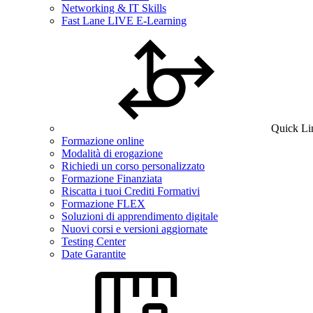
Networking & IT Skills
Fast Lane LIVE E-Learning
Quick Li
Formazione online
Modalità di erogazione
Richiedi un corso personalizzato
Formazione Finanziata
Riscatta i tuoi Crediti Formativi
Formazione FLEX
Soluzioni di apprendimento digitale
Nuovi corsi e versioni aggiornate
Testing Center
Date Garantite