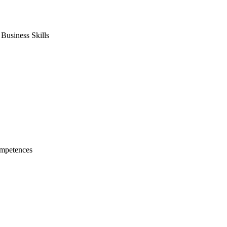
usiness Skills
mpetences