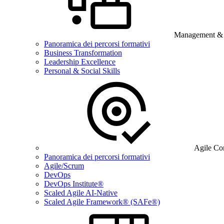
Management & B
Panoramica dei percorsi formativi
Business Transformation
Leadership Excellence
Personal & Social Skills
Agile Co
Panoramica dei percorsi formativi
Agile/Scrum
DevOps
DevOps Institute®
Scaled Agile AI-Native
Scaled Agile Framework® (SAFe®)