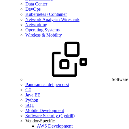
Data Center
DevOps
Kubernetes / Container
Network Analysis / Wireshark
Networking
Operating Systems
Wireless & Mobility
Software
Panoramica dei percorsi
C#
Java EE
Python
SQL
Mobile Development
Software Security (Cydrill)
Vendor-Specific
AWS Development