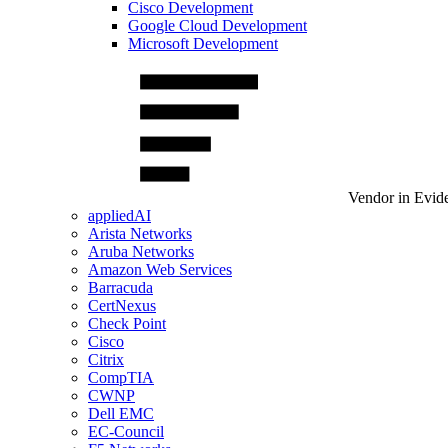
Cisco Development
Google Cloud Development
Microsoft Development
Vendor in Evid
appliedAI
Arista Networks
Aruba Networks
Amazon Web Services
Barracuda
CertNexus
Check Point
Cisco
Citrix
CompTIA
CWNP
Dell EMC
EC-Council